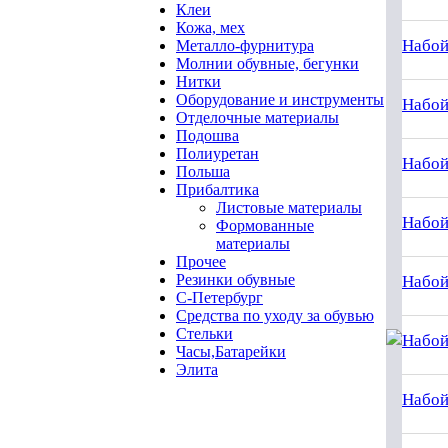
Клеи
Кожа, мех
Набойк
Металло-фурнитура
Молнии обувные, бегунки
Нитки
Оборудование и инструменты
Набой
Отделочные материалы
Подошва
Полиуретан
Набой
Польша
Прибалтика
Листовые материалы
Набойк
Формованные
материалы
Прочее
Резинки обувные
Набой
С-Петербург
Средства по уходу за обувью
Стельки
Набой
Часы,Батарейки
Элита
Набой