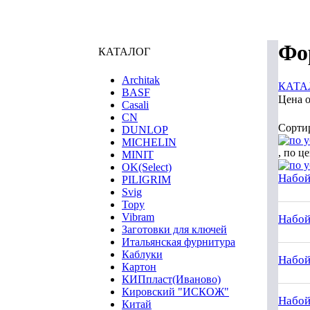
Фо
КАТАЛОГ
Architak
КАТА
BASF
Цена 
Casali
CN
Сорти
DUNLOP
MICHELIN
, по ц
MINIT
OK(Select)
Набойк
PILIGRIM
Svig
Topy
Vibram
Набойк
Заготовки для ключей
Итальянская фурнитура
Каблуки
Набой
Картон
КИПпласт(Иваново)
Кировский "ИСКОЖ"
Набойк
Китай