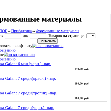
рмованные материалы
ЛОГ
→
Прибалтика
→
Формованные материалы
от:
до:
Товаров на странице:
ровать по алфавиту
ене
а Galant 6 мал.(черн.) -пар.
150,00 руб
а Galant 7 средн(красн.) -пар.
180,00 руб
ка Galant 7 средн(тропик) -пар.
180,00 руб
а Galant 7 средн(черн.) -пар.