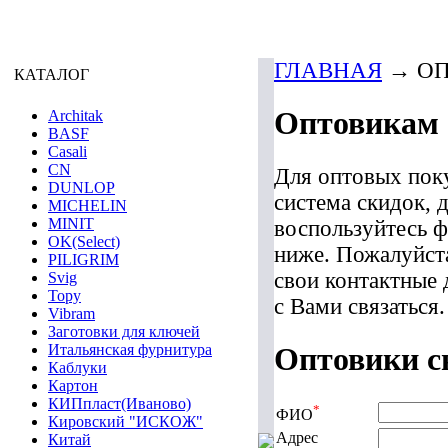
ГЛАВНАЯ
→
ОП
КАТАЛОГ
Оптовикам
Architak
BASF
Casali
CN
Для оптовых пок
DUNLOP
система скидок, 
MICHELIN
MINIT
воспользуйтесь 
OK(Select)
ниже. Пожалуйст
PILIGRIM
свои контактные 
Svig
Topy
с Вами связаться.
Vibram
Заготовки для ключей
Итальянская фурнитура
Оптовики с
Каблуки
Картон
КИПпласт(Иваново)
*
ФИО
Кировский "ИСКОЖ"
Адрес
Китай