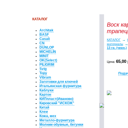
КАТАЛОГ
Воск к
трапеци
Architak
BASF
Casali
→
КАТАЛОГ
CN
материалы
DUNLOP
13 гр. (черн.)
MICHELIN
MINIT
OK(Select)
65,00
Цена:
PILIGRIM
Svig
Topy
Пода
Vibram
Заготовки для ключей
Итальянская фурнитура
Каблуки
Картон
КИПпласт(Иваново)
Кировский "ИСКОЖ"
Китай
Клеи
Кожа, мех
Металло-фурнитура
Молнии обувные, бегунки