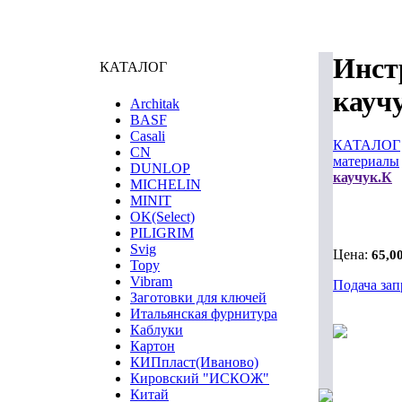
Инст
КАТАЛОГ
кауч
Architak
BASF
Casali
КАТАЛОГ
CN
материалы
DUNLOP
каучук.К
MICHELIN
MINIT
OK(Select)
PILIGRIM
Svig
Цена:
65,0
Topy
Vibram
Подача зап
Заготовки для ключей
Итальянская фурнитура
Каблуки
Картон
КИПпласт(Иваново)
Кировский "ИСКОЖ"
Китай